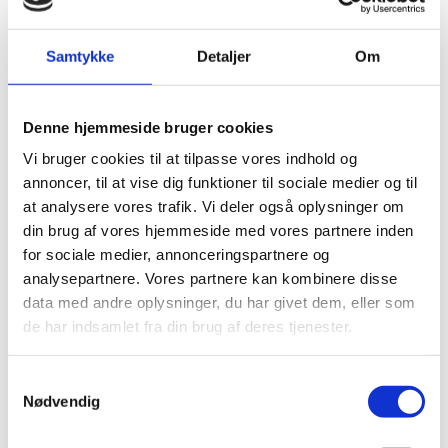
Parties and Democracy
(DIPD) støttet projekt i
Samtykke
Detaljer
Om
Eswatini
Denne hjemmeside bruger cookies
05.08.2025
Vi bruger cookies til at tilpasse vores indhold og
annoncer, til at vise dig funktioner til sociale medier og til
at analysere vores trafik. Vi deler også oplysninger om
din brug af vores hjemmeside med vores partnere inden
Del på Facebook
Del på X (Twitter)
Del på LinkedIn
for sociale medier, annonceringspartnere og
analysepartnere. Vores partnere kan kombinere disse
data med andre oplysninger, du har givet dem, eller som
de har indsamlet fra din brug af deres tjenester.
Sagsnr.:
C 1936
S
Dato for offentliggørelse:
05-08-2025
Nødvendig
a
m
Rigsrevisionen informeres løbende om enkeltsager