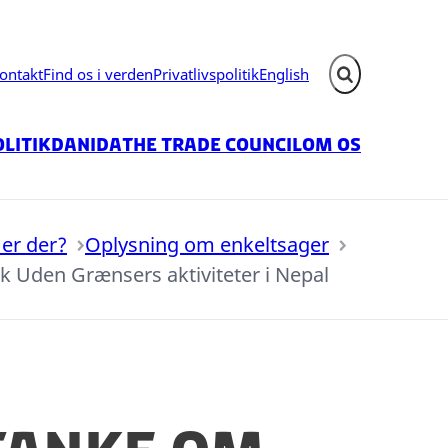
ontakt
Find os i verden
Privatlivspolitik
English
Fold søgefelt ud
litik
Danida
The Trade Council
Om os
er der?
Oplysning om enkeltsager
k Uden Grænsers aktiviteter i Nepal