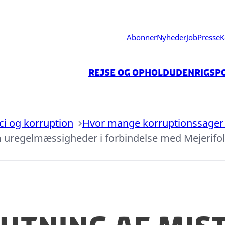
Abonner
Nyheder
Job
Presse
K
Rejse og ophold
Udenrigspo
ici og korruption
Hvor mange korruptionssager 
m uregelmæssigheder i forbindelse med Mejerifol