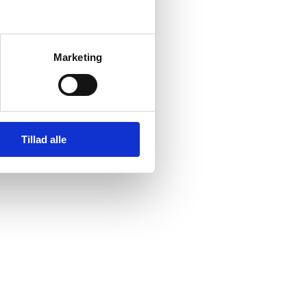
Marketing
nnement på denne
Tillad alle