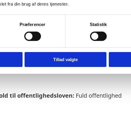
et fra din brug af deres tjenester.
Præferencer
Statistik
else:
11
-06-2025
rmeres løbende om enkeltsager bl.a. via abo
Tillad valgte
soversigt
ld til offentlighedsloven:
Fuld offentlighed