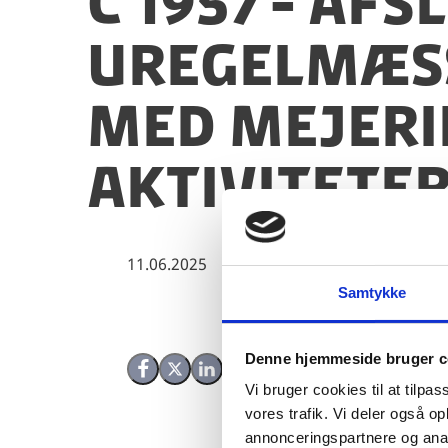
C 1957 - Af
uregelmæss
med Mejeri
aktiviteter
11.06.2025
Samtykke
Denne hjemmeside bruger c
Del på Facebook
Del på X (Twitter)
Del på LinkedIn
Vi bruger cookies til at tilpas
vores trafik. Vi deler også 
annonceringspartnere og anal