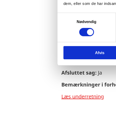
dem, eller som de har indsaml
S
Nødvendig
a
Sagsnr.:
C 1957
m
t
Dato for offentliggør
y
k
Rigsrevisionen info
Afvis
k
e
side og en samlet år
v
Afsluttet sag:
Ja
a
l
Bemærkninger i forho
g
Læs underretning