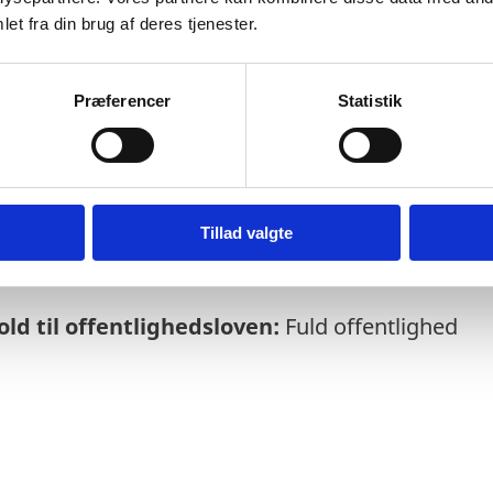
et fra din brug af deres tjenester.
Præferencer
Statistik
else:
25
-10-2024
rrettes som udgangspunkt kvartalsvist om de
Tillad valgte
ld til offentlighedsloven:
Fuld offentlighed