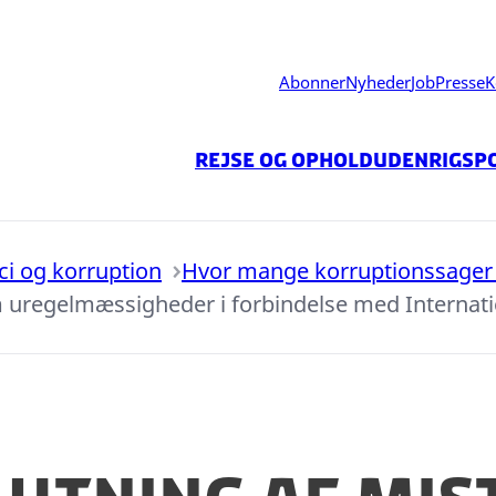
Abonner
Nyheder
Job
Presse
K
Rejse og ophold
Udenrigspo
ici og korruption
Hvor mange korruptionssager 
 uregelmæssigheder i forbindelse med Internatio