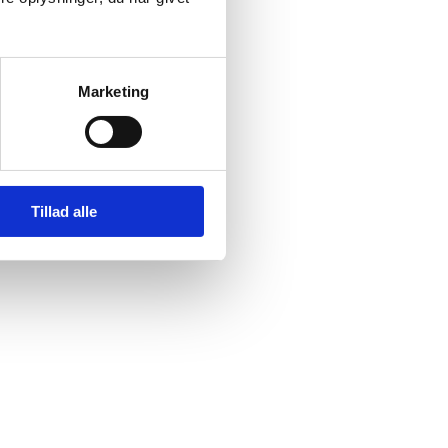
Marketing
 løbende sager.
Tillad alle