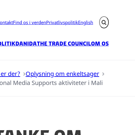
ontakt
Find os i verden
Privatlivspolitik
English
Fold søgefelt ud
litik
Danida
The Trade Council
Om os
er der?
Oplysning om enkeltsager
nal Media Supports aktiviteter i Mali