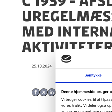
C 1959 - Af
uregelmæss
med Intern
aktiviteter
25.10.2024
Samtykke
Denne hjemmeside bruger c
Del på Facebook
Del på X (Twitter)
Del på LinkedIn
Vi bruger cookies til at tilpas
vores trafik. Vi deler også 
annonceringspartnere og anal