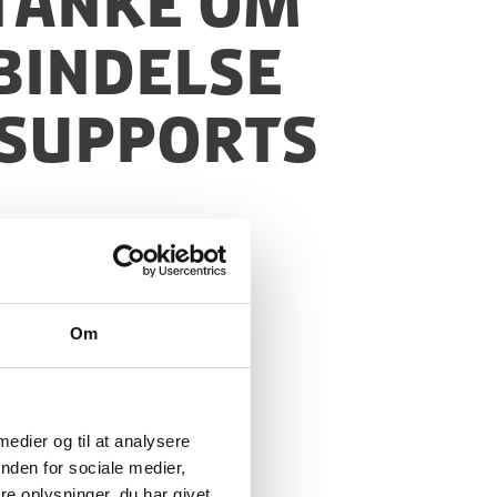
stanke om
bindelse
 Supports
Om
 medier og til at analysere
nden for sociale medier,
e oplysninger, du har givet