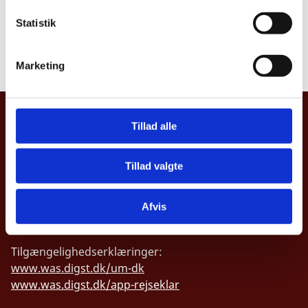
k
Bemærkninger i forhold til offentlighedsloven:
Fuld
k
Statistik
offentlighed
e
v
Læs underretning
Marketing
a
l
g
UDENRIGSMINISTERIET
Tillad alle
Asiatisk Plads 2
1402 København K
Tillad valgte
Danmark
CVR nr. 43271911
Afvis
Tilgængelighedserklæringer:
www.was.digst.dk/um-dk
www.was.digst.dk/app-rejseklar