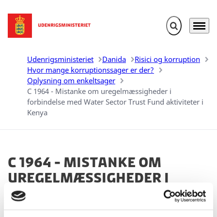
Fold søgefelt u
Menu
Gå til forsiden
Udenrigsministeriet
Danida
Risici og korruption
Hvor mange korruptionssager er der?
Oplysning om enkeltsager
C 1964 - Mistanke om uregelmæssigheder i
forbindelse med Water Sector Trust Fund aktiviteter i
Kenya
C 1964 - Mistanke om
uregelmæssigheder i
forbindelse med Water
Sector Trust Fund