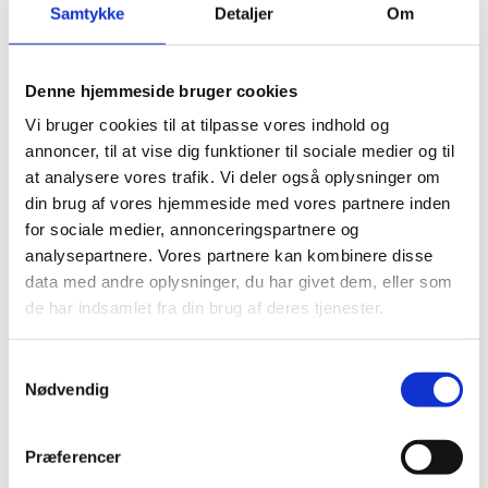
aktiviteter i Kenya
Samtykke
Detaljer
Om
05.02.2025
Denne hjemmeside bruger cookies
Vi bruger cookies til at tilpasse vores indhold og
annoncer, til at vise dig funktioner til sociale medier og til
at analysere vores trafik. Vi deler også oplysninger om
Del på Facebook
Del på X (Twitter)
Del på LinkedIn
din brug af vores hjemmeside med vores partnere inden
for sociale medier, annonceringspartnere og
analysepartnere. Vores partnere kan kombinere disse
data med andre oplysninger, du har givet dem, eller som
de har indsamlet fra din brug af deres tjenester.
Sagsnr.:
C 1964
Dato for offentliggørelse:
05-02-2025
S
Nødvendig
a
Rigsrevisionen underrettes som udgangspunkt
m
kvartalsvist om de løbende sager.
t
Præferencer
Afsluttet sag:
Nej
y