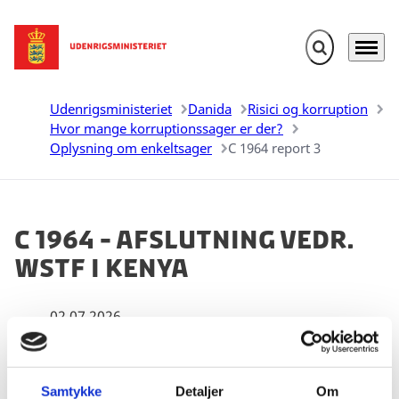
Fold søgefelt u
Menu
Gå til forsiden
Udenrigsministeriet
Danida
Risici og korruption
Hvor mange korruptionssager er der?
Oplysning om enkeltsager
C 1964 report 3
C 1964 - Afslutning vedr.
WSTF i Kenya
02.07.2026
Samtykke
Detaljer
Om