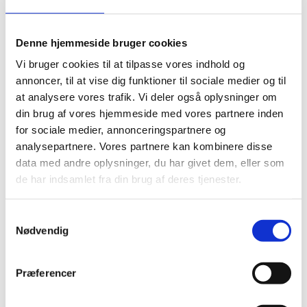
Del på Facebook
Del på X (Twitter)
Del på LinkedIn
Denne hjemmeside bruger cookies
Vi bruger cookies til at tilpasse vores indhold og
annoncer, til at vise dig funktioner til sociale medier og til
at analysere vores trafik. Vi deler også oplysninger om
din brug af vores hjemmeside med vores partnere inden
for sociale medier, annonceringspartnere og
analysepartnere. Vores partnere kan kombinere disse
Sagsnr.:
C 1964
data med andre oplysninger, du har givet dem, eller som
Dato for offentliggørelse:
02-07-2026
de har indsamlet fra din brug af deres tjenester.
Rigsrevisionen informeres løbende om enkeltsager
S
bl.a. via abonnement på denne side og en samlet
Nødvendig
a
årsoversigt
m
t
Afsluttet sag:
Ja
Præferencer
y
Bemærkninger i forhold til offentlighedsloven:
Fuld
k