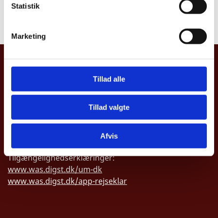
offentlighed
k
Statistik
e
Læs underretning
v
Marketing
a
l
UDENRIGSMINISTERIET
g
Tillad alle
Asiatisk Plads 2
1402 København K
Danmark
Tillad valgte
CVR nr. 43271911
Afvis
Tilgængelighedserklæringer:
www.was.digst.dk/um-dk
www.was.digst.dk/app-rejseklar