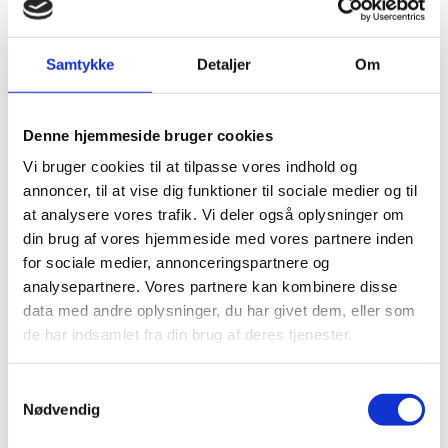
Organisation for
Migrations (IOM)
Samtykke
Detaljer
Om
aktiviteter i Ukraine
24.10.2024
Denne hjemmeside bruger cookies
Vi bruger cookies til at tilpasse vores indhold og
annoncer, til at vise dig funktioner til sociale medier og til
at analysere vores trafik. Vi deler også oplysninger om
din brug af vores hjemmeside med vores partnere inden
Del på Facebook
Del på X (Twitter)
Del på LinkedIn
for sociale medier, annonceringspartnere og
analysepartnere. Vores partnere kan kombinere disse
data med andre oplysninger, du har givet dem, eller som
de har indsamlet fra din brug af deres tjenester.
Sagsnr.:
C 1965
S
Dato for offentliggørelse:
24
-10-2024
Nødvendig
a
Rigsrevisionen underrettes som udgangspunkt
m