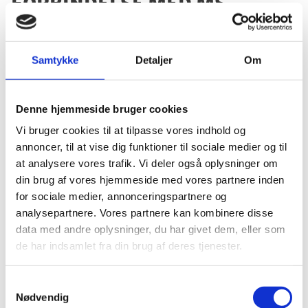
forbindelse med MS
Action Aids lokale
partner, Human Rights
Samtykke
Detaljer
Om
and Environmental
Action Development, i
Bangladesh
Denne hjemmeside bruger cookies
Vi bruger cookies til at tilpasse vores indhold og
annoncer, til at vise dig funktioner til sociale medier og til
29.04.2025
at analysere vores trafik. Vi deler også oplysninger om
din brug af vores hjemmeside med vores partnere inden
for sociale medier, annonceringspartnere og
analysepartnere. Vores partnere kan kombinere disse
Del på Facebook
Del på X (Twitter)
Del på LinkedIn
data med andre oplysninger, du har givet dem, eller som
de har indsamlet fra din brug af deres tjenester.
S
Nødvendig
a
Sagsnr.:
C 1969