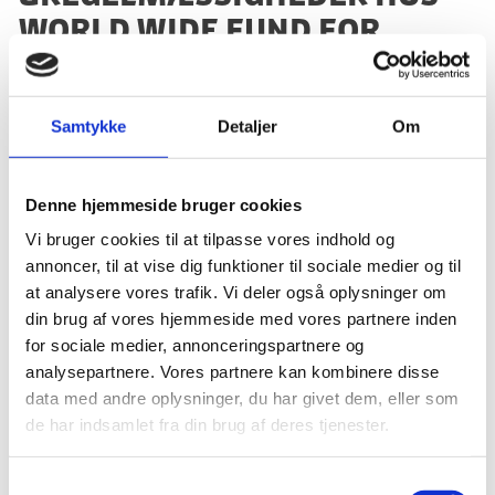
World Wide Fund for
Nature's underpartner,
Brazilian Network for
Samtykke
Detaljer
Om
Territorial Development
Research and
Management (RETE) i
Denne hjemmeside bruger cookies
Brasilien
Vi bruger cookies til at tilpasse vores indhold og
annoncer, til at vise dig funktioner til sociale medier og til
at analysere vores trafik. Vi deler også oplysninger om
09.04.2025
din brug af vores hjemmeside med vores partnere inden
for sociale medier, annonceringspartnere og
analysepartnere. Vores partnere kan kombinere disse
data med andre oplysninger, du har givet dem, eller som
Del på Facebook
Del på X (Twitter)
Del på LinkedIn
de har indsamlet fra din brug af deres tjenester.
S