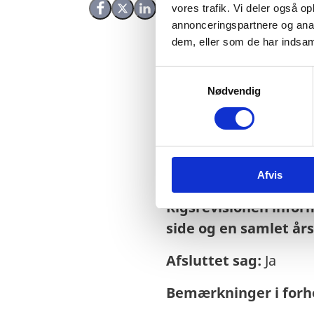
vores trafik. Vi deler også 
Del på Facebook
Del på X (Twitter)
Del på LinkedIn
annonceringspartnere og anal
dem, eller som de har indsaml
S
Nødvendig
a
m
t
Sagsnr.:
C 1972
y
k
Dato for offentliggør
Afvis
k
e
Rigsrevisionen info
v
side og en samlet år
a
l
Afsluttet sag:
Ja
g
Bemærkninger i forho