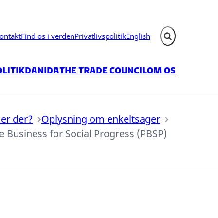
ontakt
Find os i verden
Privatlivspolitik
English
Fold søgefelt ud
litik
Danida
The Trade Council
Om os
er der?
Oplysning om enkeltsager
e Business for Social Progress (PBSP)