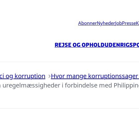
Abonner
Nyheder
Job
Presse
K
Rejse og ophold
Udenrigspo
ici og korruption
Hvor mange korruptionssager 
m uregelmæssigheder i forbindelse med Philippin