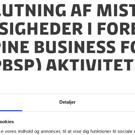
slutning af mi
igheder i for
ine Business f
BSP) aktivitet
e
Detaljer
ookies
se vores indhold og annoncer, til at vise dig funktioner til sociale