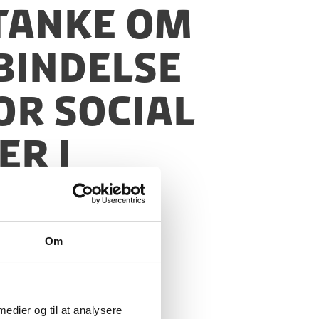
stanke om
bindelse
or Social
er i
Om
 medier og til at analysere