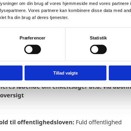
oplysninger om din brug af vores hjemmeside med vores partnere i
ysepartnere. Vores partnere kan kombinere disse data med andr
et fra din brug af deres tjenester.
Præferencer
Statistik
else:
24
-06-2025
Tillad valgte
rmeres løbende om enkeltsager bl.a. via abo
soversigt
ld til offentlighedsloven:
Fuld offentlighed