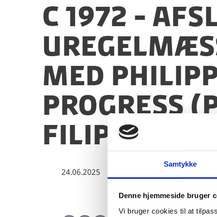
C 1972 - Af
uregelmæss
med Philipp
Progress (P
Filippinern
Samtykke
24.06.2025
Denne hjemmeside bruger c
Vi bruger cookies til at tilpas