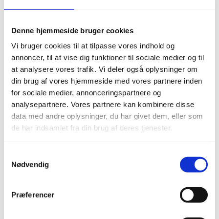
Del på Facebook
Del på X (Twitter)
Del på LinkedIn
Denne hjemmeside bruger cookies
Vi bruger cookies til at tilpasse vores indhold og
annoncer, til at vise dig funktioner til sociale medier og til
at analysere vores trafik. Vi deler også oplysninger om
din brug af vores hjemmeside med vores partnere inden
for sociale medier, annonceringspartnere og
analysepartnere. Vores partnere kan kombinere disse
Sagsnr.:
C 1975
data med andre oplysninger, du har givet dem, eller som
Dato for offentliggørelse:
23-03-2026
de har indsamlet fra din brug af deres tjenester.
Rigsrevisionen informeres løbende om enkeltsager
S
bl.a. via abonnement på denne side og en samlet
Nødvendig
a
årsoversigt
m
t
Afsluttet sag:
Nej
Præferencer
y
Bemærkninger i forhold til offentlighedsloven:
Fuld
k