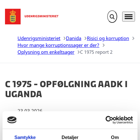
Fold søgefelt u
Menu
Gå til forsiden
Udenrigsministeriet
Danida
Risici og korruption
Hvor mange korruptionssager er der?
Oplysning om enkeltsager
C 1975 report 2
C 1975 - Opfølgning AADK i
Uganda
23.03.2026
Samtykke
Detaljer
Om