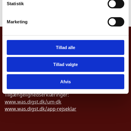
offentlighed
k
Statistik
e
Læs underretning
v
Marketing
a
l
UDENRIGSMINISTERIET
g
Tillad alle
Asiatisk Plads 2
1402 København K
Danmark
Tillad valgte
CVR nr. 43271911
Afvis
Tilgængelighedserklæringer:
www.was.digst.dk/um-dk
www.was.digst.dk/app-rejseklar