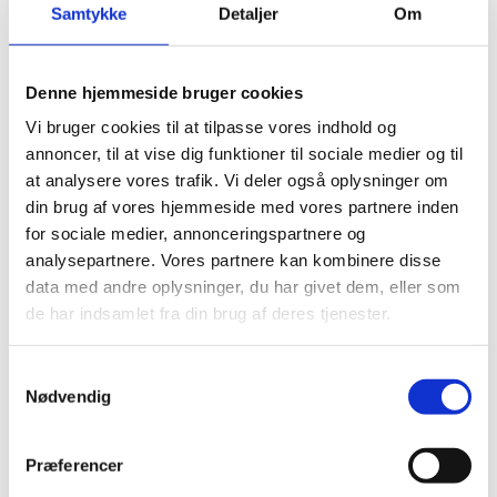
Uganda
Samtykke
Detaljer
Om
25.03.2025
Denne hjemmeside bruger cookies
Vi bruger cookies til at tilpasse vores indhold og
annoncer, til at vise dig funktioner til sociale medier og til
at analysere vores trafik. Vi deler også oplysninger om
Del på Facebook
Del på X (Twitter)
Del på LinkedIn
din brug af vores hjemmeside med vores partnere inden
for sociale medier, annonceringspartnere og
analysepartnere. Vores partnere kan kombinere disse
data med andre oplysninger, du har givet dem, eller som
de har indsamlet fra din brug af deres tjenester.
Sagsnr.:
C 1977
Dato for offentliggørelse:
25
-03-2025
S
Nødvendig
a
Rigsrevisionen underrettes som udgangspunkt
m
kvartalsvist om de løbende sager.
t
Præferencer
Afsluttet sag:
Nej
y