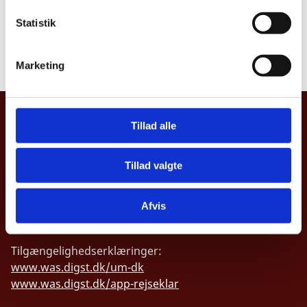
k
Bemærkninger i forhold til offentlighedsloven:
Fuld
k
Statistik
offentlighed
e
v
Læs underretning
Marketing
a
l
g
UDENRIGSMINISTERIET
Tillad alle
Asiatisk Plads 2
1402 København K
Tillad valgte
Danmark
CVR nr. 43271911
Afvis
Tilgængelighedserklæringer:
www.was.digst.dk/um-dk
www.was.digst.dk/app-rejseklar