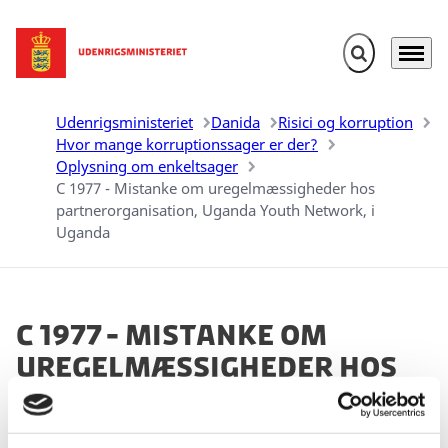
Fold søgefelt u
Menu
Gå til forsiden
Udenrigsministeriet
Danida
Risici og korruption
Hvor mange korruptionssager er der?
Oplysning om enkeltsager
C 1977 - Mistanke om uregelmæssigheder hos
partnerorganisation, Uganda Youth Network, i
Uganda
C 1977 - Mistanke om
uregelmæssigheder hos
partnerorganisation,
Uganda Youth Network, i