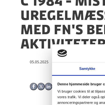
C 1984 - Mi
uregelmæss
med FN's B
aktiviteter
05.05.2025
Samtykke
Denne hjemmeside bruger c
Del på Facebook
Del på X (Twitter)
Del på LinkedIn
Vi bruger cookies til at tilpas
vores trafik. Vi deler også 
annonceringspartnere og anal