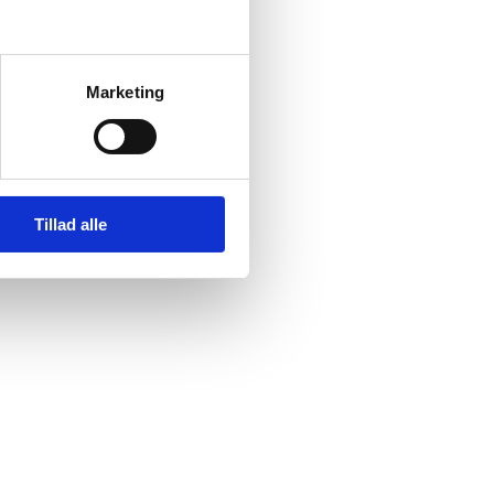
Marketing
nnement på denne
Tillad alle