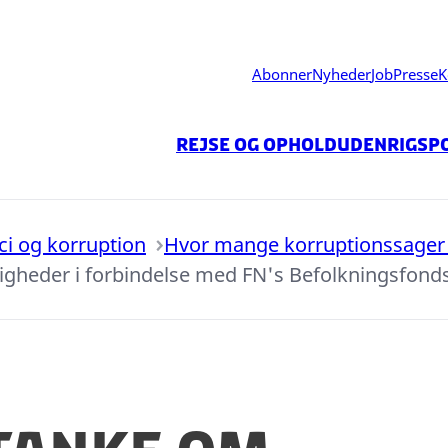
Abonner
Nyheder
Job
Presse
K
Rejse og ophold
Udenrigspo
ici og korruption
Hvor mange korruptionssager 
heder i forbindelse med FN's Befolkningsfonds 