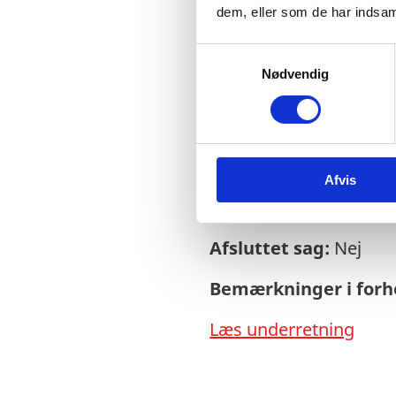
dem, eller som de har indsaml
S
Nødvendig
a
Sagsnr.:
C 1984
m
t
Dato for offentliggør
y
k
Rigsrevisionen info
Afvis
k
e
side og en samlet år
v
Afsluttet sag:
Nej
a
l
Bemærkninger i forho
g
Læs underretning