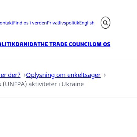
ontakt
Find os i verden
Privatlivspolitik
English
Fold søgefelt ud
litik
Danida
The Trade Council
Om os
er der?
Oplysning om enkeltsager
(UNFPA) aktiviteter i Ukraine