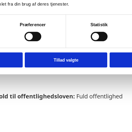
et fra din brug af deres tjenester.
Præferencer
Statistik
else:
05-05-2025
rmeres løbende om enkeltsager bl.a. via abo
Tillad valgte
soversigt
ld til offentlighedsloven:
Fuld offentlighed