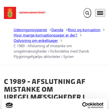
Fold søgefelt u
Menu
Gå til forsiden
Udenrigsministeriet
Danida
Risici og korruption
Hvor mange korruptionssager er der?
Oplysning om enkeltsager
C 1989 - Afslutning af mistanke om
uregelmæssigheder i forbindelse med Dansk
Flygtningehjælps aktiviteter i Syrien
C 1989 - Afslutning af
mistanke om
uregelmæssigheder i
forbindelse med Dansk