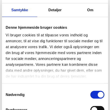
Flygtningehjælps
aktiviteter i Syrien
Samtykke
Detaljer
Om
10.11.2025
Denne hjemmeside bruger cookies
Vi bruger cookies til at tilpasse vores indhold og
annoncer, til at vise dig funktioner til sociale medier og til
at analysere vores trafik. Vi deler også oplysninger om
Del på Facebook
Del på X (Twitter)
Del på LinkedIn
din brug af vores hjemmeside med vores partnere inden
for sociale medier, annonceringspartnere og
analysepartnere. Vores partnere kan kombinere disse
data med andre oplysninger, du har givet dem, eller som
de har indsamlet fra din brug af deres tjenester.
Sagsnr.:
C 1989
Dato for offentliggørelse:
10
-11-2025
S
Nødvendig
a
Rigsrevisionen informeres løbende om enkeltsager
m
bl.a. via abonnement på denne side og en samlet
t
Præferencer