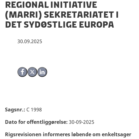
Regional Initiative
(MARRI) sekretariatet i
det sydøstlige Europa
30.09.2025
Del på Facebook
Del på X (Twitter)
Del på LinkedIn
Sagsnr.:
C 1998
Dato for offentliggørelse:
3
0-09-2025
Rigsrevisionen informeres løbende om enkeltsager