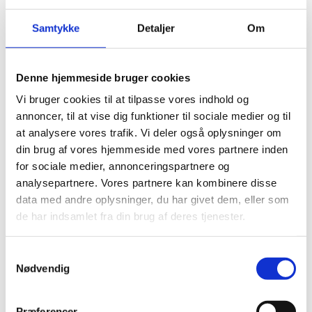
Flygtningehjælps
aktiviteter i Uganda
Samtykke
Detaljer
Om
02.12.2025
Denne hjemmeside bruger cookies
Vi bruger cookies til at tilpasse vores indhold og
annoncer, til at vise dig funktioner til sociale medier og til
at analysere vores trafik. Vi deler også oplysninger om
Del på Facebook
Del på X (Twitter)
Del på LinkedIn
din brug af vores hjemmeside med vores partnere inden
for sociale medier, annonceringspartnere og
analysepartnere. Vores partnere kan kombinere disse
data med andre oplysninger, du har givet dem, eller som
de har indsamlet fra din brug af deres tjenester.
Sagsnr.:
C 2000
Dato for offentliggørelse:
02-12-2025
S
Nødvendig
a
Rigsrevisionen informeres løbende om enkeltsager
m
bl.a. via abonnement på denne side og en samlet
t
Præferencer