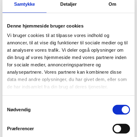
Samtykke
Detaljer
Om
14.10.2025
Denne hjemmeside bruger cookies
Vi bruger cookies til at tilpasse vores indhold og
annoncer, til at vise dig funktioner til sociale medier og til
Del på Facebook
Del på X (Twitter)
Del på LinkedIn
at analysere vores trafik. Vi deler også oplysninger om
din brug af vores hjemmeside med vores partnere inden
for sociale medier, annonceringspartnere og
analysepartnere. Vores partnere kan kombinere disse
data med andre oplysninger, du har givet dem, eller som
Sagsnr.:
C 2002
de har indsamlet fra din brug af deres tjenester.
Dato for offentliggørelse:
14
-10-2025
S
Rigsrevisionen informeres løbende om enkeltsager
Nødvendig
a
bl.a. via abonnement på denne side og en samlet
m
årsoversigt
t
Præferencer
Afsluttet sag:
Nej
y