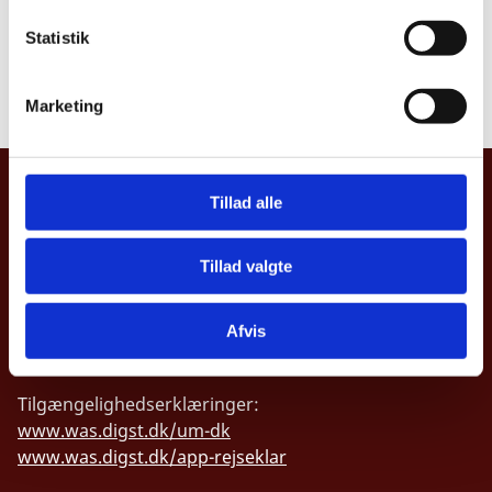
k
Bemærkninger i forhold til offentlighedsloven:
Fuld
k
Statistik
offentlighed
e
v
Læs underretning
Marketing
a
l
g
UDENRIGSMINISTERIET
Tillad alle
Asiatisk Plads 2
1402 København K
Tillad valgte
Danmark
Afvis
CVR nr. 43271911
Tilgængelighedserklæringer:
www.was.digst.dk/um-dk
www.was.digst.dk/app-rejseklar