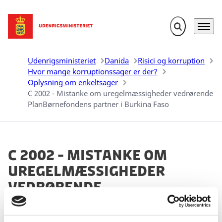
Fold søgefelt u
Menu
Gå til forsiden
Udenrigsministeriet
Danida
Risici og korruption
Hvor mange korruptionssager er der?
Oplysning om enkeltsager
C 2002 - Mistanke om uregelmæssigheder vedrørende
PlanBørnefondens partner i Burkina Faso
C 2002 - Mistanke om
uregelmæssigheder
vedrørende
PlanBørnefondens
partner i Burkina Faso