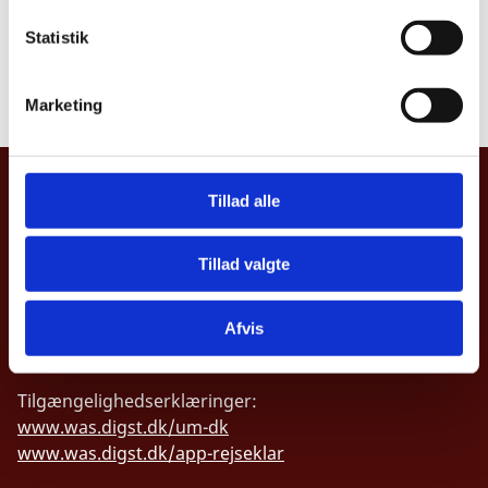
k
Bemærkninger i forhold til offentlighedsloven:
Fuld
k
Statistik
offentlighed
e
v
Læs underretning
Marketing
a
l
g
UDENRIGSMINISTERIET
Tillad alle
Asiatisk Plads 2
1402 København K
Tillad valgte
Danmark
Afvis
CVR nr. 43271911
Tilgængelighedserklæringer:
www.was.digst.dk/um-dk
www.was.digst.dk/app-rejseklar