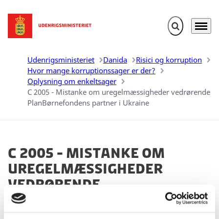
Fold søgefelt u
Menu
Gå til forsiden
Udenrigsministeriet
Danida
Risici og korruption
Hvor mange korruptionssager er der?
Oplysning om enkeltsager
C 2005 - Mistanke om uregelmæssigheder vedrørende
PlanBørnefondens partner i Ukraine
C 2005 - Mistanke om
uregelmæssigheder
vedrørende
PlanBørnefondens
partner i Ukraine