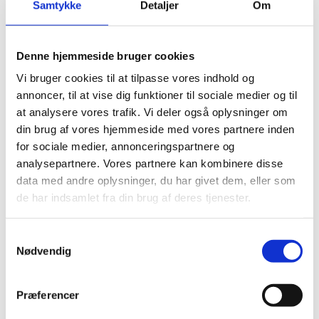
Samtykke
Detaljer
Om
Del på Facebook
Del på X (Twitter)
Del på LinkedIn
Denne hjemmeside bruger cookies
Vi bruger cookies til at tilpasse vores indhold og
annoncer, til at vise dig funktioner til sociale medier og til
at analysere vores trafik. Vi deler også oplysninger om
din brug af vores hjemmeside med vores partnere inden
for sociale medier, annonceringspartnere og
analysepartnere. Vores partnere kan kombinere disse
Sagsnr.:
C 2016
data med andre oplysninger, du har givet dem, eller som
de har indsamlet fra din brug af deres tjenester.
Dato for offentliggørelse:
09-03-2026
S
Rigsrevisionen informeres løbende om enkeltsager
Nødvendig
a
bl.a. via abonnement på denne side og en samlet
m
årsoversigt
t
Præferencer
Afsluttet sag:
Ja
y