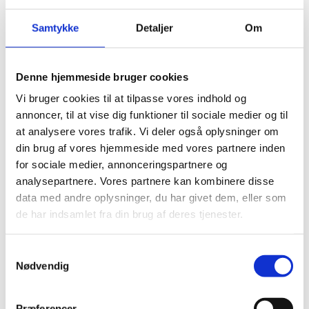
Services Denmark's
aktiviteter i Kenya
Samtykke
Detaljer
Om
26.11.2025
Denne hjemmeside bruger cookies
Vi bruger cookies til at tilpasse vores indhold og
annoncer, til at vise dig funktioner til sociale medier og til
at analysere vores trafik. Vi deler også oplysninger om
Del på Facebook
Del på X (Twitter)
Del på LinkedIn
din brug af vores hjemmeside med vores partnere inden
for sociale medier, annonceringspartnere og
analysepartnere. Vores partnere kan kombinere disse
data med andre oplysninger, du har givet dem, eller som
de har indsamlet fra din brug af deres tjenester.
Sagsnr.:
C 2018
Dato for offentliggørelse:
26
-11-2025
S
Nødvendig
a
Rigsrevisionen informeres løbende om enkeltsager
m
bl.a. via abonnement på denne side og en samlet
t
Præferencer