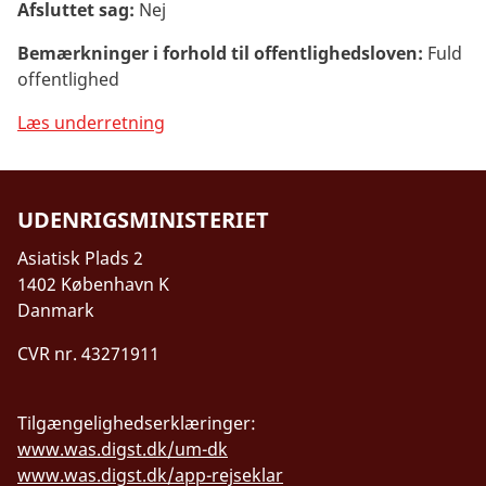
Afsluttet sag:
Nej
Bemærkninger i forhold til offentlighedsloven:
Fuld
offentlighed
Læs underretning
UDENRIGSMINISTERIET
Asiatisk Plads 2
1402 København K
Danmark
CVR nr. 43271911
Tilgængelighedserklæringer:
www.was.digst.dk/um-dk
www.was.digst.dk/app-rejseklar