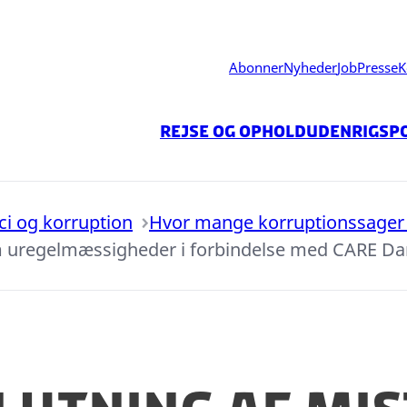
Abonner
Nyheder
Job
Presse
K
Rejse og ophold
Udenrigspo
ici og korruption
Hvor mange korruptionssager 
om uregelmæssigheder i forbindelse med CARE Dan