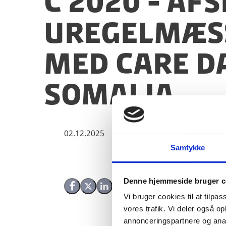
C 2020 - Af
uregelmæss
med CARE D
Somalia
02.12.2025
Samtykke
Denne hjemmeside bruger c
Del på Facebook
Del på X (Twitter)
Del på LinkedIn
Vi bruger cookies til at tilpas
vores trafik. Vi deler også 
annonceringspartnere og anal