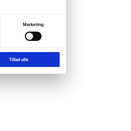
Marketing
nnement på denne
Tillad alle