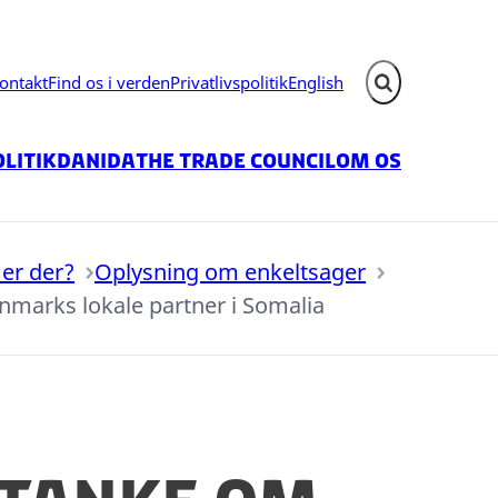
ontakt
Find os i verden
Privatlivspolitik
English
Fold søgefelt ud
litik
Danida
The Trade Council
Om os
er der?
Oplysning om enkeltsager
marks lokale partner i Somalia