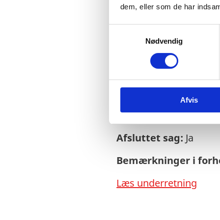
dem, eller som de har indsaml
S
Nødvendig
a
Sagsnr.:
C 2020
m
t
Dato for offentliggør
y
k
Rigsrevisionen info
Afvis
k
e
side og en samlet år
v
Afsluttet sag:
Ja
a
l
Bemærkninger i forho
g
Læs underretning