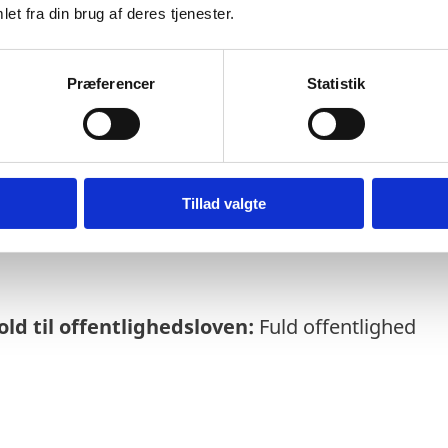
et fra din brug af deres tjenester.
Præferencer
Statistik
else:
02-12-2025
rmeres løbende om enkeltsager bl.a. via abo
Tillad valgte
soversigt
ld til offentlighedsloven:
Fuld offentlighed