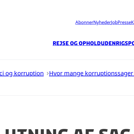
Abonner
Nyheder
Job
Presse
K
Rejse og ophold
Udenrigspo
ici og korruption
Hvor mange korruptionssager 