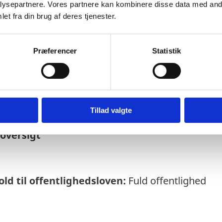
ysepartnere. Vores partnere kan kombinere disse data med andr
et fra din brug af deres tjenester.
Præferencer
Statistik
else:
25-02-2026
Tillad valgte
rmeres løbende om enkeltsager bl.a. via abo
soversigt
ld til offentlighedsloven:
Fuld offentlighed