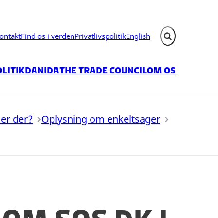
ontakt
Find os i verden
Privatlivspolitik
English
Fold søgefelt ud
litik
Danida
The Trade Council
Om os
er der?
Oplysning om enkeltsager