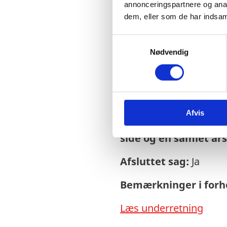
annonceringspartnere og anal
dem, eller som de har indsaml
S
Nødvendig
a
m
Sagsnr.:
C 2035
t
y
Dato for offentliggør
k
Afvis
k
Rigsrevisionen info
e
side og en samlet år
v
a
Afsluttet sag:
Ja
l
g
Bemærkninger i forho
Læs underretning