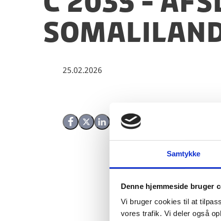
C 2035 - Af
Somalilan
25.02.2026
Del på Facebook
Del på X (Twitter)
Del på LinkedIn
Samtykke
Denne hjemmeside bruger c
Vi bruger cookies til at tilpas
vores trafik. Vi deler også 