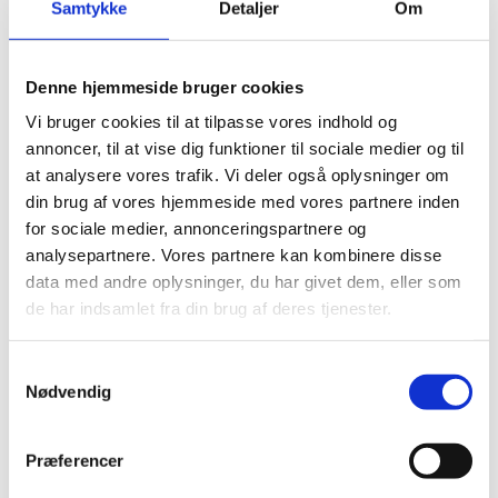
Samtykke
Detaljer
Om
Del på Facebook
Del på X (Twitter)
Del på LinkedIn
Denne hjemmeside bruger cookies
Vi bruger cookies til at tilpasse vores indhold og
annoncer, til at vise dig funktioner til sociale medier og til
at analysere vores trafik. Vi deler også oplysninger om
din brug af vores hjemmeside med vores partnere inden
for sociale medier, annonceringspartnere og
analysepartnere. Vores partnere kan kombinere disse
Sagsnr.:
C 2041
data med andre oplysninger, du har givet dem, eller som
de har indsamlet fra din brug af deres tjenester.
Dato for offentliggørelse:
04-03-2026
S
Rigsrevisionen informeres løbende om enkeltsager
Nødvendig
a
bl.a. via abonnement på denne side og en samlet
m
årsoversigt
t
Præferencer
Afsluttet sag:
Nej
y