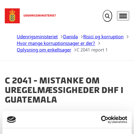
Fold søgefelt u
Menu
Gå til forsiden
Udenrigsministeriet
Danida
Risici og korruption
Hvor mange korruptionssager er der?
Oplysning om enkeltsager
C 2041 report 1
C 2041 - Mistanke om
uregelmæssigheder DHF i
Guatemala
04.03.2026