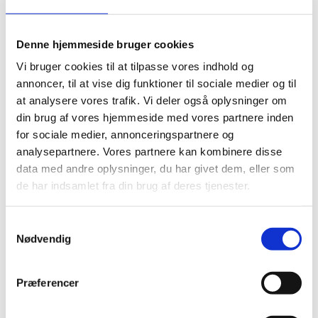
Del på Facebook
Del på X (Twitter)
Del på LinkedIn
Denne hjemmeside bruger cookies
Vi bruger cookies til at tilpasse vores indhold og
annoncer, til at vise dig funktioner til sociale medier og til
at analysere vores trafik. Vi deler også oplysninger om
din brug af vores hjemmeside med vores partnere inden
for sociale medier, annonceringspartnere og
analysepartnere. Vores partnere kan kombinere disse
Sagsnr.:
C 2047
data med andre oplysninger, du har givet dem, eller som
Dato for offentliggørelse:
23-03-2026
de har indsamlet fra din brug af deres tjenester.
Rigsrevisionen informeres løbende om enkeltsager
S
bl.a. via abonnement på denne side og en samlet
Nødvendig
a
årsoversigt
m
t
Afsluttet sag:
Nej
Præferencer
y
Bemærkninger i forhold til offentlighedsloven:
Fuld
k