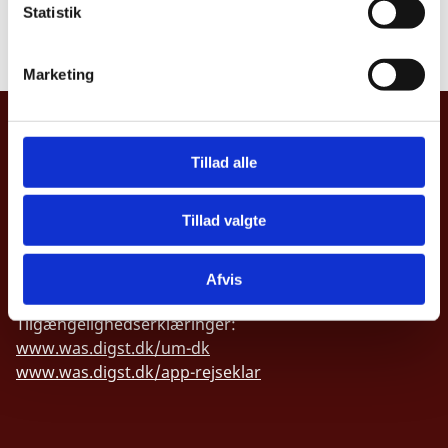
offentlighed
k
Statistik
e
Læs underretning
v
Marketing
a
l
UDENRIGSMINISTERIET
g
Tillad alle
Asiatisk Plads 2
1402 København K
Danmark
Tillad valgte
CVR nr. 43271911
Afvis
Tilgængelighedserklæringer:
www.was.digst.dk/um-dk
www.was.digst.dk/app-rejseklar