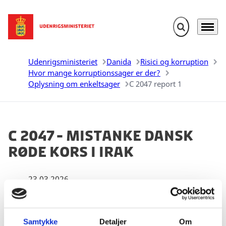
Fold søgefelt u
Menu
Gå til forsiden
Udenrigsministeriet
Danida
Risici og korruption
Hvor mange korruptionssager er der?
Oplysning om enkeltsager
C 2047 report 1
C 2047 - Mistanke Dansk
Røde Kors i Irak
23.03.2026
Samtykke
Detaljer
Om