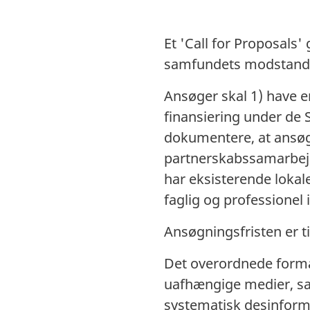
Et 'Call for Proposal
samfundets modstands
Ansøger skal 1) have 
finansiering under de 
dokumentere, at ansøg
partnerskabssamarbejde
har eksisterende loka
faglig og professionel 
Ansøgningsfristen er t
Det overordnede formål
uafhængige medier, s
systematisk desinforma