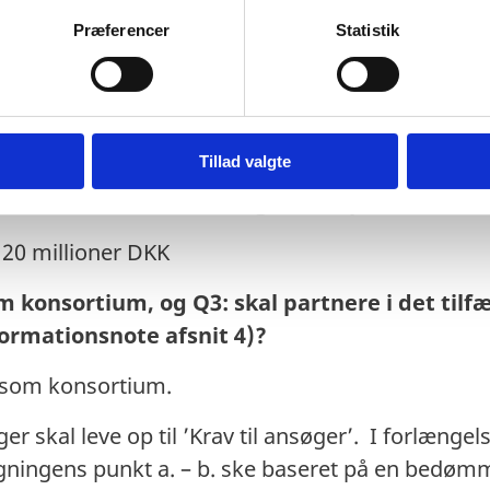
ål fra informationsmøde mandag den 6. maj:
Præferencer
Statistik
for Proposals er rammen for ansøgninger sat t
Tillad valgte
ansøgningsformatet vedlagt er for projekter o
man forventer at der søges for op til 10 mill
 20 millioner DKK
konsortium, og Q3: skal partnere i det tilfæl
formationsnote afsnit 4)?
 som konsortium.
 skal leve op til ’Krav til ansøger’. I forlængelse
ingens punkt a. – b. ske baseret på en bedømm