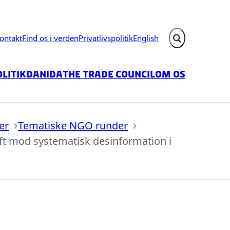
ontakt
Find os i verden
Privatlivspolitik
English
Fold søgefelt ud
litik
Danida
The Trade Council
Om os
er
Tematiske NGO runder
ft mod systematisk desinformation i