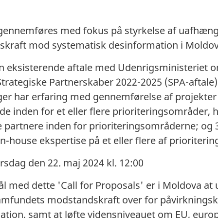
s' gennemføres med fokus på styrkelse af uafhæn
kraft mod systematisk desinformation i Moldov
en eksisterende aftale med Udenrigsministeriet 
Strategiske Partnerskaber 2022-2025 (SPA-aftale)
er har erfaring med gennemførelse af projekter
 inden for et eller flere prioriteringsområder,
le partnere inden for prioriteringsområderne; o
in-house ekspertise på et eller flere af prioriter
irsdag den 22. maj 2024 kl. 12:00
 med dette 'Call for Proposals' er i Moldova at 
amfundets modstandskraft over for påvirkning
tion, samt at løfte vidensniveauet om EU, europ