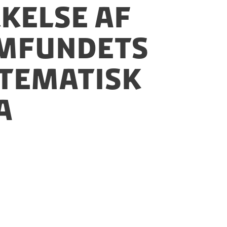
rkelse af
amfundets
tematisk
va