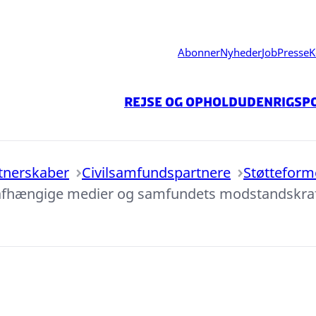
Abonner
Nyheder
Job
Presse
K
Rejse og ophold
Udenrigspo
tnerskaber
Civilsamfundspartnere
Støtteform
f uafhængige medier og samfundets modstandskra