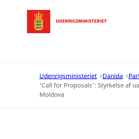
Gå til forsiden
Udenrigsministeriet
Danida
Par
'Call for Proposals': Styrkelse a
Moldova