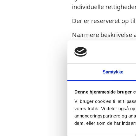
individuelle rettigheder
Der er reserveret op til
Nærmere beskrivelse af
informationsnoten
her
Mandag den 6. maj 202
med mulighed for virtue
Samtykke
informationsnoten.
Tilmelding til mødet k
Denne hjemmeside bruger c
Vi bruger cookies til at tilpas
Format for ansøgning 
vores trafik. Vi deler også 
annonceringspartnere og anal
dem, eller som de har indsaml