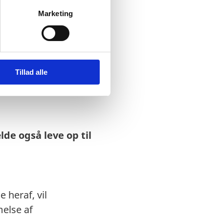
Marketing
il 20 millioner DKK,
Tillad alle
p til 10 millioner
ioner DKK?
de også leve op til
 heraf, vil
else af