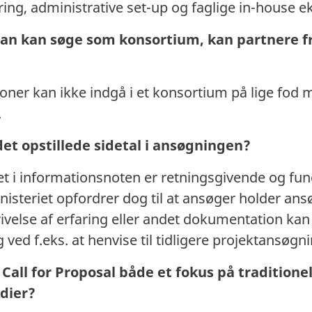
ng, administrative set-up og faglige in-house ek
t man kan søge som konsortium, kan partnere f
tioner kan ikke indgå i et konsortium på lige fod
.
et opstillede sidetal i ansøgningen?
ivet i informationsnoten er retningsgivende og f
nisteriet opfordrer dog til at ansøger holder an
ivelse af erfaring eller andet dokumentation ka
ed f.eks. at henvise til tidligere projektansøgni
Call for Proposal både et fokus på traditione
edier?