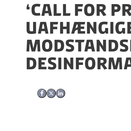
‘CALL FOR P
uafhængige
modstands
desinforma
Del på Facebook
Del på X (Twitter)
Del på LinkedIn