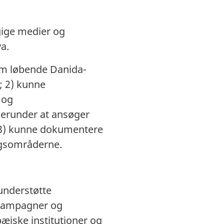
gige medier og
a.
om løbende Danida-
; 2) kunne
 og
 herunder at ansøger
g 3) kunne dokumentere
ingsområderne.
understøtte
skampagner og
æiske institutioner og