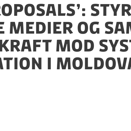
ROPOSALS’: Sty
 medier og s
kraft mod sys
tion i Moldo