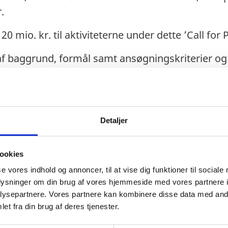
.
 20 mio. kr. til aktiviteterne under dette ’Call for
 baggrund, formål samt ansøgningskriterier og -
.
4 kl. 11.30-12.30 afholder Udenrigsministeriet 
l deltagelse. Her vil der være mulighed for at sti
Detaljer
an ske via
eunstud@um.dk
samt
jolars@um.dk
.
ookies
se vores indhold og annoncer, til at vise dig funktioner til sociale
kan findes i Word-format
her
.
oplysninger om din brug af vores hjemmeside med vores partnere i
ysepartnere. Vores partnere kan kombinere disse data med andr
et fra din brug af deres tjenester.