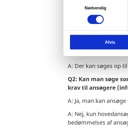
S
Overblik og spørgsm
Nødvendig
a
m
t
y
Q1: Under dette Call 
k
Afvis
k
mens skabelonen for 
e
DKK. Betyder det, at 
v
a
A: Der kan søges op til
l
g
Q2: Kan man søge som 
krav til ansøgere (in
A: Ja, man kan ansøge
A: Nej, kun hovedansøger
bedømmelses af ansøgn