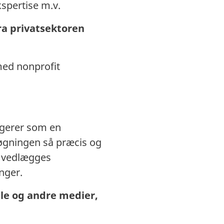
spertise m.v.
ra privatsektoren
 med nonprofit
ungerer som en
søgningen så præcis og
n vedlægges
nger.
lle og andre medier,