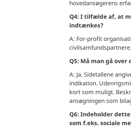
hovedansøgerens erfari
Q4: I tilfælde af, a
indtænkes?
A: For-profit organisa
civilsamfundspartnere
Q5: Må man gå over d
A: Ja. Sidetallene ang
indikation. Udenrigsmi
kort som muligt. Beskr
ansøgningen som bilag v
Q6: Indeholder dette 
som f.eks. sociale m