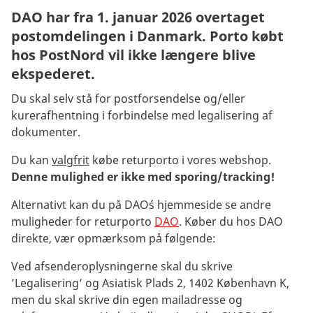
DAO
har fra 1. januar 2026 overtaget
postomdelingen i Danmark. Porto købt
hos PostNord vil ikke længere blive
ekspederet.
Du skal selv stå for postforsendelse og/eller
kurerafhentning i forbindelse med legalisering af
dokumenter.
Du kan
valgfrit
købe returporto i vores webshop
.
D
enne mulighed er ikke med sporing/tracking
!
Alternativt kan du på DAO´s hjemmeside se andre
muligheder for returporto
DAO
. Køber du hos DAO
direkte,
vær opmærksom på følgende:
Ved afsenderoplysningerne skal du skrive
’Legalisering’ og Asiatisk Plads 2, 1402 København K
,
m
en du skal skrive din egen mailadresse og