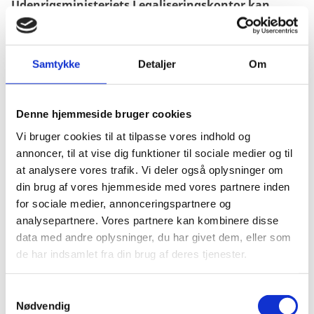
Udenrigsministeriets Legaliseringskontor kan
legalisere danske dokumenter udstedt af en
offentlig dansk myndighed. Du kan læse mere om
specifikke danske dokumenter til legalisering i den
Samtykke
Detaljer
Om
grå boks nedenfor.
Udenrigsministeriet forbeholder sig retten til på
Denne hjemmeside bruger cookies
baggrund af en individuel vurdering at afvise
dokumenter til legalisering, såfremt det ikke uden
Vi bruger cookies til at tilpasse vores indhold og
rimelig tvivl kan påvises, at der er tale om et dansk
annoncer, til at vise dig funktioner til sociale medier og til
dokument eller der af anden årsag opstår tvivl om,
at analysere vores trafik. Vi deler også oplysninger om
hvorvidt dokumentet falder inden for Apostille-
din brug af vores hjemmeside med vores partnere inden
konventionens anvendelsesområde.
for sociale medier, annonceringspartnere og
analysepartnere. Vores partnere kan kombinere disse
Dertil kommer, at dokumentet skal være udfærdiget
data med andre oplysninger, du har givet dem, eller som
på en computer. Håndskrevne dokumenter accepteres
de har indsamlet fra din brug af deres tjenester.
ikke.
S
Nødvendig
a