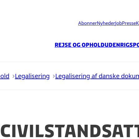
Abonner
Nyheder
Job
Presse
K
Rejse og ophold
Udenrigspo
hold
Legalisering
Legalisering af danske doku
 civilstandsat