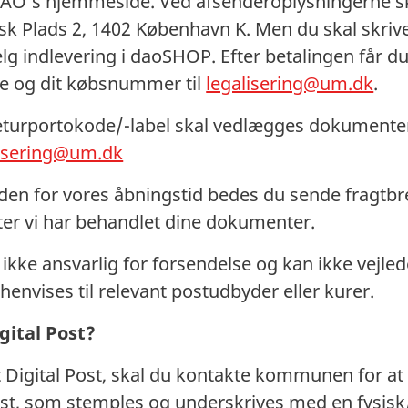
AO’s hjemmeside. Ved afsenderoplysningerne sk
tisk Plads 2, 1402 København K. Men du skal skri
 indlevering i daoSHOP. Efter betalingen får d
e og dit købsnummer til
legalisering@um.dk
.
returportokode/-label skal vedlægges dokumenter 
lisering@um.dk
den for vores åbningstid bedes du sende fragtbre
ter vi har behandlet dine dokumenter.
 ikke ansvarlig for forsendelse og kan ikke vejle
henvises til relevant postudbyder eller kurer.
gital Post?
dt Digital Post, skal du kontakte kommunen for at
test, som stemples og underskrives med en fysisk/