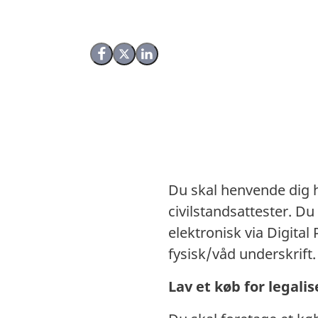
Del på Facebook
Del på X (Twitter)
Del på LinkedIn
Du skal henvende dig
civilstandsattester. Du
elektronisk via Digita
fysisk/våd underskrift.
Lav et køb for legali