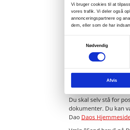
Vi bruger cookies til at tilpas
1. Dokumenter, som er 
vores trafik. Vi deler også 
annonceringspartnere og anal
afhentes ved personlig
dem, eller som de har indsaml
2. Dokumenter, som er
S
alternativt sendes retu
Nødvendig
a
m
Når dokumentet skal
t
y
Du kan forvente en sag
k
modtager dokumenter m
Afvis
k
travle perioder kan væ
e
v
Du skal selv stå for po
a
dokumenter. Du kan val
l
g
Dao
Daos Hjemmesid