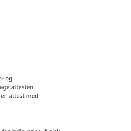
s- og
ge attesten
 en attest med