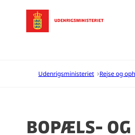
Gå til forsiden
Udenrigsministeriet
Rejse og op
Bopæls- og