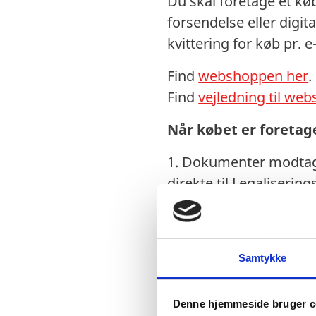
Du skal foretage et køb
forsendelse eller digit
kvittering for køb pr. e
Find
webshoppen her
.
Find
vejledning til we
Når købet er foretag
1. Dokumenter modtage
direkte til Legaliserin
2. Dokumenter modtage
personligt fremmøde ell
Legaliseringskontoret. 
Samtykke
bopæls- og civilstandsa
Denne hjemmeside bruger c
Når attesten er modt