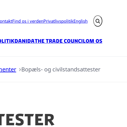
ontakt
Find os i verden
Privatlivspolitik
English
Fold søgefelt ud
litik
Danida
The Trade Council
Om os
menter
Bopæls- og civilstandsattester
tester