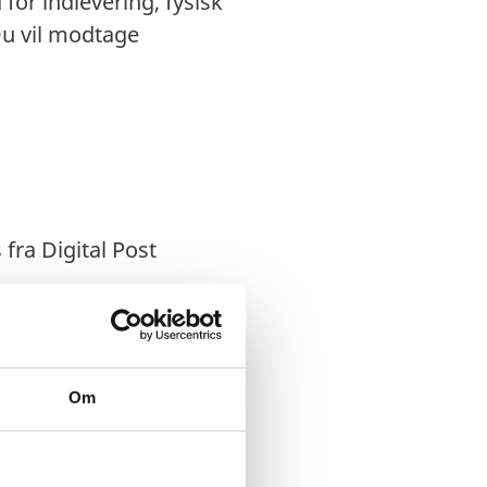
for indlevering, fysisk
 Du vil modtage
fra Digital Post
dleveres ved
 til
sisk underskrevne
Om