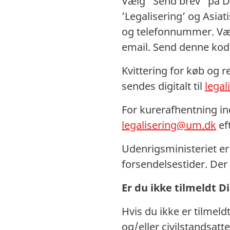
Vælg ”Send brev” på D
’Legalisering’ og Asia
og telefonnummer. Vælg
email. Send denne kod
Kvittering for køb og 
sendes digitalt til
lega
For kurerafhentning in
legalisering@um.dk
ef
Udenrigsministeriet er
forsendelsestider. Der 
Er du ikke tilmeldt Di
Hvis du ikke er tilmel
og/eller civilstandsat