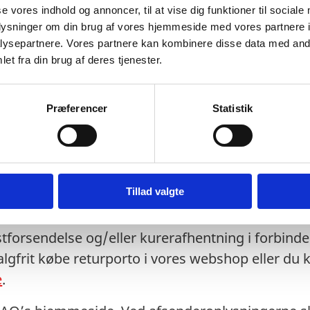
se vores indhold og annoncer, til at vise dig funktioner til sociale
videresendt fra Digital Post udskrives af Legali
oplysninger om din brug af vores hjemmeside med vores partnere i
ysepartnere. Vores partnere kan kombinere disse data med andr
t fremmøde eller alternativt sendes retur med fys
et fra din brug af deres tjenester.
 indleveret ved personligt fremmøde legalisere
r med fysisk post eller kurer.
Præferencer
Statistik
 sendes med post eller kurer:
sbehandlingstid i Udenrigsministeriet på 5-7 hve
ed post eller kurer. Vi gør opmærksom på, at 
Tillad valgte
re længere.
stforsendelse og/eller kurerafhentning i forbinde
gfrit købe returporto i vores webshop eller du 
e
.