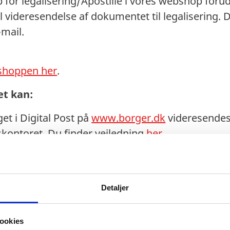
 for legalisering/Apostille i vores webshop forud 
al videresendelse af dokumentet til legalisering.
-mail.
bshoppen her
.
et kan:
t i Digital Post på
www.borger.dk
videresendes 
gskontoret. Du finder vejledning
her
.
t med fysisk/våd underskrift fra kommunen in
er alternativt sendes med fysisk post eller kurer
Vi accepterer ikke scan, kopi eller udprint af fy
Detaljer
ttester.
ookies
aget ved Legaliseringen kan: