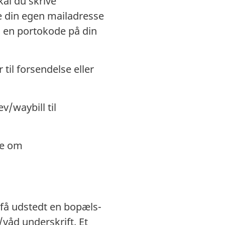
al du skrive
ve din egen mailadresse
u en portokode på din
til forsendelse eller
v/waybill til
de om
 få udstedt en bopæls-
våd underskrift. Et