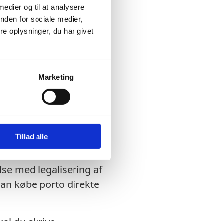
 medier og til at analysere
seringskontoret og
nden for sociale medier,
e oplysninger, du har givet
isk post eller kurer.
s med det samme eller
Marketing
rdage, efter vi
behandlingstiden i
Tillad alle
lse med legalisering af
kan købe porto direkte