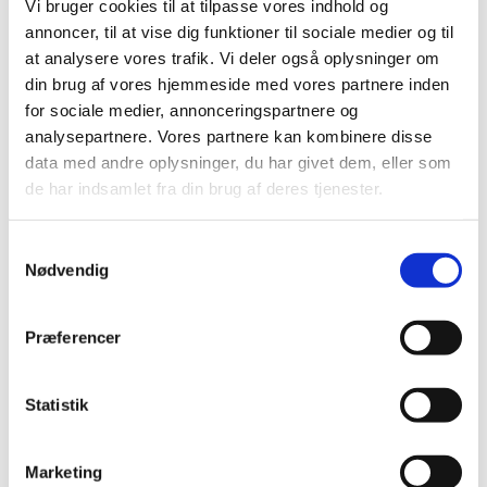
Vi bruger cookies til at tilpasse vores indhold og
udskrives af Legaliseringskontoret og afhentes ved
annoncer, til at vise dig funktioner til sociale medier og til
personligt fremmøde eller alternativt sendes retur
at analysere vores trafik. Vi deler også oplysninger om
med fysisk post eller kurer.
din brug af vores hjemmeside med vores partnere inden
for sociale medier, annonceringspartnere og
2. Attesten, som er indleveret ved personligt
analysepartnere. Vores partnere kan kombinere disse
fremmøde legaliseres med det samme eller alternativt
data med andre oplysninger, du har givet dem, eller som
sendes retur med fysisk post eller kurer.
de har indsamlet fra din brug af deres tjenester.
Når dokumentet skal sendes med post eller kurer:
S
Du kan forvente en sagsbehandlingstid i
Nødvendig
a
Udenrigsministeriet på 5-7 hverdage, efter vi
m
modtager dokumenter med post eller kurer.
t
Præferencer
y
Vi gør opmærksom på, at behandlingstiden i
k
travle perioder kan være længere.
k
Statistik
e
Du skal selv stå for postforsendelse og/eller
v
kurerafhentning i forbindelse med
Marketing
a