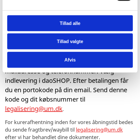
legalisering af dokumenter. Du kan valgfrit
l
købe returporto i vores webshop eller du
g
kan
DAO
. Vælg ”Send brev”
Tillad alle
købe porto direkte hos
på DAO’s hjemmeside. Ved
afsenderoplysningerne skal du skrive
Tillad valgte
’Legalisering’ og Asiatisk Plads 2, 1402
Afvis
København K. Men du skal skrive din egen
mailadresse og telefonnummer. Vælg
indlevering i daoSHOP. Efter betalingen får
du en portokode på din email. Send denne
kode og dit købsnummer til
legalisering@um.dk
.
For kurerafhentning inden for vores åbningstid bedes
du sende fragtbrev/waybill til
legalisering@um.dk
efter vi har behandlet dine dokumenter.