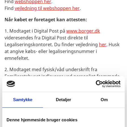
Find
webshoppen her
.
Find
vejledning til webshoppen her
.
Når købet er foretaget kan attesten:
1. Modtaget i Digital Post på
www.borger.dk
videresendes fra Digital Post direkte til
Legaliseringskontoret. Du finder vejledning
her
. Husk
at angive købs- eller legaliseringsnummer i
emnefeltet.
2. Modtaget med fysisk/våd underskrift fra
Familieretshuset indleveres ved personligt fremmøde
eller alternativt sendes med fysisk post eller kurer til
Legaliseringskontoret. Vi accepterer ikke scan, kopi
eller udprint af fysisk underskrevne bopæls- og
Samtykke
Detaljer
Om
civilstandsattester.
Når attesten er modtaget ved Legaliseringen kan:
Denne hjemmeside bruger cookies
1. Attesten, som er videresendt fra Digital Post