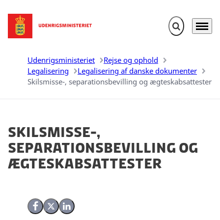
Fold søgefelt u
Menu
Gå til forsiden
Udenrigsministeriet
Rejse og ophold
Legalisering
Legalisering af danske dokumenter
Skilsmisse-, separationsbevilling og ægteskabsattester
Skilsmisse-,
separationsbevilling og
ægteskabsattester
Del på Facebook
Del på X (Twitter)
Del på LinkedIn