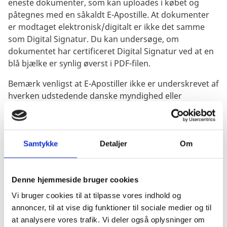
eneste dokumenter, som kan uploades i købet og
påtegnes med en såkaldt E-Apostille. At dokumenter
er modtaget elektronisk/digitalt er ikke det samme
som Digital Signatur. Du kan undersøge, om
dokumentet har certificeret Digital Signatur ved at en
blå bjælke er synlig øverst i PDF-filen.
Bemærk venligst at E-Apostiller ikke er underskrevet af
hverken udstedende danske myndighed eller
Udenrigsministeriets Legaliseringskontor. Vi henviser
til den modtagende myndighed vedrørende
anerkendelse af E-Apostille.
Samtykke
Detaljer
Om
3. Dokumenter med fysisk/våd underskrift indleveres
ved personligt fremmøde eller alternativt sendes med
fysisk post eller kurer til Legaliseringskontoret. Vi
Denne hjemmeside bruger cookies
accepterer ikke scan, kopi eller udprint af fysiske
Vi bruger cookies til at tilpasse vores indhold og
uddannelsesdokumenter. Hvis du har mere end 7
annoncer, til at vise dig funktioner til sociale medier og til
dokumenter, kan vi ikke garantere legalisering samme
at analysere vores trafik. Vi deler også oplysninger om
dag. Legaliseringen forbeholder sig ret til, at kunne