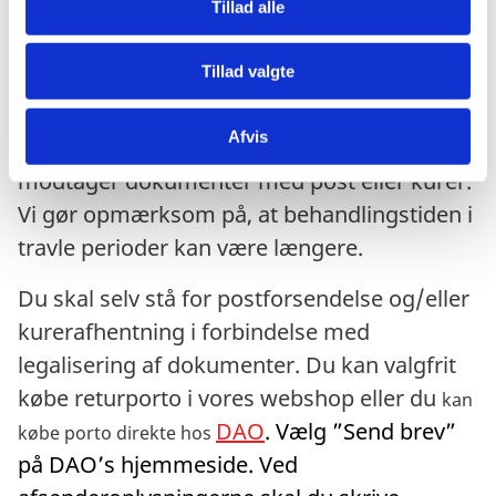
Tillad alle
retur med fysisk post eller kurer.
Når dokumentet skal sendes med post eller kurer:
Tillad valgte
Du kan forvente en sagsbehandlingstid i
Afvis
Udenrigsministeriet på 5-7 hverdage, efter vi
modtager dokumenter med post eller kurer.
Vi gør opmærksom på, at behandlingstiden i
travle perioder kan være længere.
Du skal selv stå for postforsendelse og/eller
kurerafhentning i forbindelse med
legalisering af dokumenter. Du kan valgfrit
købe returporto i vores webshop eller du
kan
DAO
. Vælg ”Send brev”
købe porto direkte hos
på DAO’s hjemmeside. Ved