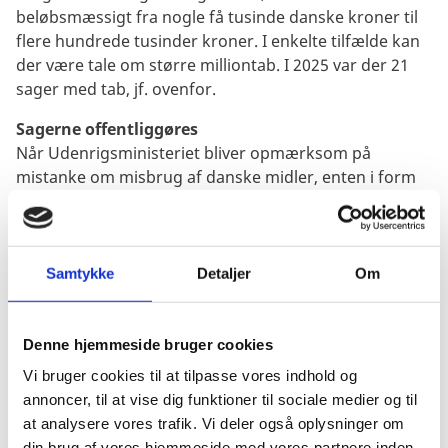
beløbsmæssigt fra nogle få tusinde danske kroner til
flere hundrede tusinder kroner. I enkelte tilfælde kan
der være tale om større milliontab.
I 2025 var der 21
sager med tab, jf. ovenfor.
Sagerne offentliggøres
Når Udenrigsministeriet bliver opmærksom på
mistanke om misbrug af danske midler, enten i form
af uregelmæssigheder eller svindel, oprettes en
såkaldt c-sag, som offentliggøres på
Udenrigsministeriets hjemmeside. Sagerne opdateres,
når der foreligger væsentligt nyt i sagen og frem til, at
Samtykke
Detaljer
Om
de afsluttes, enten med et tab, med at midlerne er
tilbagebetalt, eller ved, at mistanken om misbrug er
afkræftet.
Denne hjemmeside bruger cookies
Vi bruger cookies til at tilpasse vores indhold og
Rigsrevisionen har adgang til de offentliggjorte sager
annoncer, til at vise dig funktioner til sociale medier og til
og modtager årlige oversigtsrapporter. Hvor der er
at analysere vores trafik. Vi deler også oplysninger om
sager af væsentlig betydning, modtager
din brug af vores hjemmeside med vores partnere inden