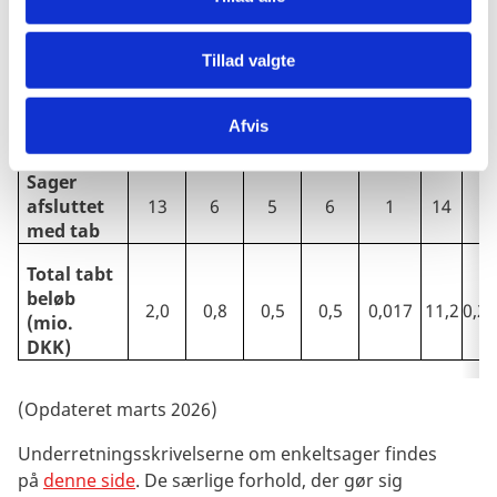
Afsluttede
61
48
46
34
27
44
42
sager
Tillad valgte
Antal
sager
105
112
110
114
113
105
12
Afvis
ultimo
Sager
afsluttet
13
6
5
6
1
14
2
med tab
Total tabt
beløb
2,0
0,8
0,5
0,5
0,017
11,2
0,2
(mio.
DKK)
(Opdateret marts 2026)
Underretningsskrivelserne om enkeltsager findes
på
denne side
. De særlige forhold, der gør sig