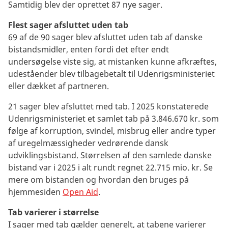
Samtidig blev der oprettet 87 nye sager.
Flest sager afsluttet uden tab
69
af de 90 sager blev afsluttet uden tab af danske
bistandsmidler, enten fordi det efter endt
undersøgelse viste sig, at mistanken kunne afkræftes,
udeståender blev tilbagebetalt til Udenrigsministeriet
eller dækket af partneren.
21 sager blev afsluttet med tab. I 2025 konstaterede
Udenrigsministeriet et samlet tab på 3.846.670 kr. som
følge af korruption, svindel, misbrug eller andre typer
af uregelmæssigheder vedrørende dansk
udviklingsbistand. Størrelsen af den samlede danske
bistand var i 2025 i alt rundt regnet 22.715 mio. kr. Se
mere om bistanden og hvordan den bruges på
hjemmesiden
Open Aid
.
Tab varierer i størrelse
I sager med tab gælder generelt, at tabene varierer