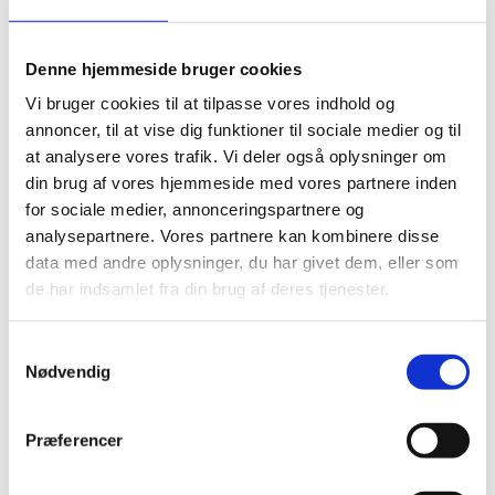
Del på Facebook
Del på X (Twitter)
Del på LinkedIn
Denne hjemmeside bruger cookies
Vi bruger cookies til at tilpasse vores indhold og
annoncer, til at vise dig funktioner til sociale medier og til
at analysere vores trafik. Vi deler også oplysninger om
din brug af vores hjemmeside med vores partnere inden
for sociale medier, annonceringspartnere og
analysepartnere. Vores partnere kan kombinere disse
Sagsnr.:
C 1868
data med andre oplysninger, du har givet dem, eller som
Dato for offentliggørelse:
08-07-2026
de har indsamlet fra din brug af deres tjenester.
Rigsrevisionen informeres løbende om enkeltsager
S
bl.a. via abonnement på denne side og en samlet
Nødvendig
a
årsoversigt
m
t
Afsluttet sag:
Ja
Præferencer
y
Bemærkninger i forhold til offentlighedsloven:
Fuld
k