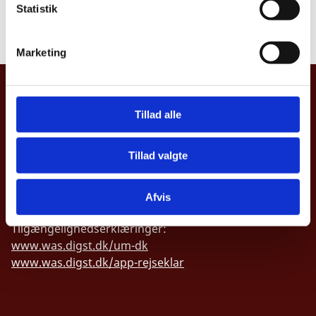
offentlighed
k
Statistik
e
Læs underretning
v
Marketing
a
l
UDENRIGSMINISTERIET
g
Tillad alle
Asiatisk Plads 2
1402 København K
Danmark
Tillad valgte
CVR nr. 43271911
Afvis
Tilgængelighedserklæringer:
www.was.digst.dk/um-dk
www.was.digst.dk/app-rejseklar