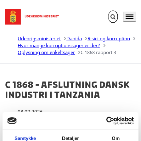
Fold søgefelt u
Menu
Gå til forsiden
Udenrigsministeriet
Danida
Risici og korruption
Hvor mange korruptionssager er der?
Oplysning om enkeltsager
C 1868 rapport 3
C 1868 - Afslutning Dansk
Industri i Tanzania
08.07.2026
Samtykke
Detaljer
Om