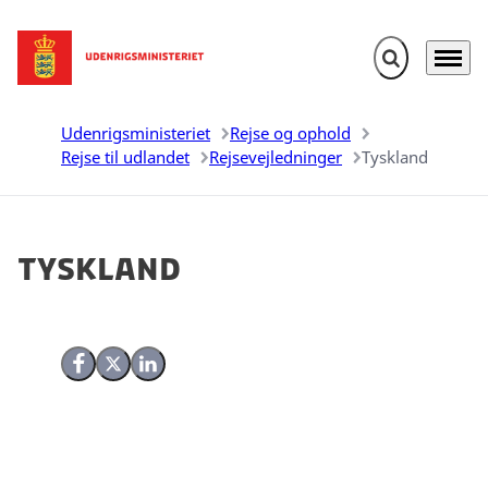
Fold søgefelt u
Menu
Gå til forsiden
Udenrigsministeriet
Rejse og ophold
Rejse til udlandet
Rejsevejledninger
Tyskland
Tyskland
Del på Facebook
Del på X (Twitter)
Del på LinkedIn