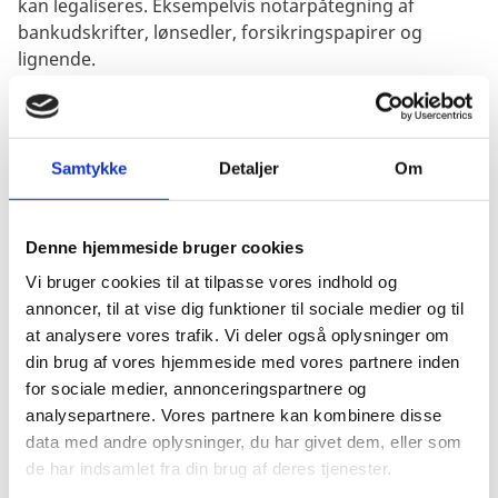
kan legaliseres. Eksempelvis notarpåtegning af
bankudskrifter, lønsedler, forsikringspapirer og
lignende.
Påtegnede fuldmagter, erklæringer og lignende, der
indeholder kopi af danske myndighedsdokumenter,
kan ikke legaliseres. Hvis dokumenter, som er udstedt
Samtykke
Detaljer
Om
af offentlige danske myndigheder, skal indgå i en
notarpåtegning, skal selve originalen legaliseres. Dog
accepteres kopi af et allerede legaliseret dokument,
Denne hjemmeside bruger cookies
hvis notaren påtegner kopien som certificeret tro
Vi bruger cookies til at tilpasse vores indhold og
kopi/true copy.
annoncer, til at vise dig funktioner til sociale medier og til
Lav et køb for legalisering/Apostille i vores
at analysere vores trafik. Vi deler også oplysninger om
webshop
din brug af vores hjemmeside med vores partnere inden
for sociale medier, annonceringspartnere og
Du skal foretage et køb for legalisering/Apostille i
analysepartnere. Vores partnere kan kombinere disse
vores webshop forud for indlevering eller fysisk
data med andre oplysninger, du har givet dem, eller som
forsendelse af dokumentet til legalisering. Du vil
de har indsamlet fra din brug af deres tjenester.
modtage kvittering for køb pr. e-mail.