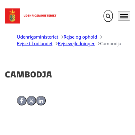
Fold søgefelt u
Menu
Gå til forsiden
Udenrigsministeriet
Rejse og ophold
Rejse til udlandet
Rejsevejledninger
Cambodja
Cambodja
Del på Facebook
Del på X (Twitter)
Del på LinkedIn