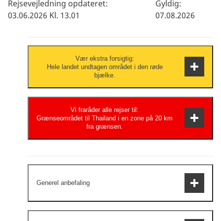
Rejsevejledning opdateret:
Gyldig:
03.06.2026 Kl. 13.01
07.08.2026
Vær ekstra forsigtig:
Hele landet undtagen området i den røde
bjælke.
Vær til enhver tid opmærksom på din
Vi fraråder alle rejser til:
Grænseområdet til Thailand i en zone på 20 km
personlige sikkerhed og hold dig opdateret
fra grænsen.
om udviklingen via de lokale myndigheder,
nyhedsmedierne og dit rejsebureau.
Meget høj sikkerhedsrisiko. Hvis du vælger
at rejse, bør du søge professionel
Generel anbefaling
rådgivning.