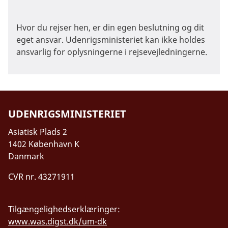
statsborger krav på at komme i kontakt med
en dansk ambassade eller et dansk konsulat.
Hvor du rejser hen, er din egen beslutning og dit
Bed om at den danske ambassade eller det
eget ansvar. Udenrigsministeriet kan ikke holdes
nærmeste danske konsulat bliver informeret
ansvarlig for oplysningerne i rejsevejledningerne.
straks.
Du skal altid kunne vise gyldigt billed-ID. Du
bør altid have en kopi af dit pas på dig og
opbevare dit pas et sikkert sted.
UDENRIGSMINISTERIET
Asiatisk Plads 2
1402 København K
Danmark
CVR nr. 43271911
Tilgængelighedserklæringer:
www.was.digst.dk/um-dk