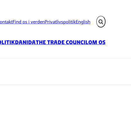
ontakt
Find os i verden
Privatlivspolitik
English
Fold søgefelt ud
litik
Danida
The Trade Council
Om os