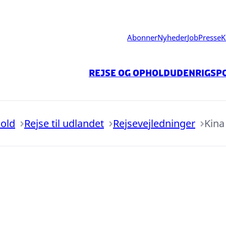
Abonner
Nyheder
Job
Presse
K
Rejse og ophold
Udenrigspo
hold
Rejse til udlandet
Rejsevejledninger
Kina