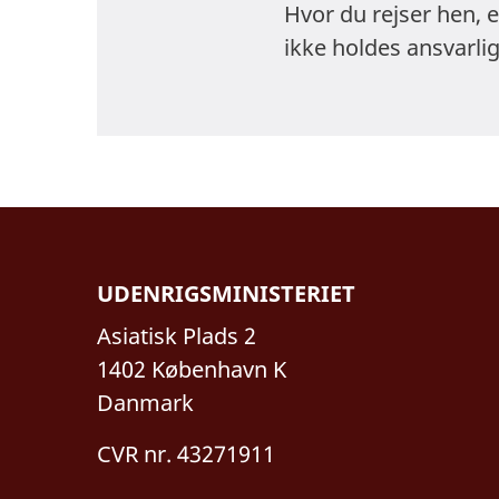
Få mere inform
Det er vigtigt, 
Hvor du rejser hen, 
arbejde, hvis d
ikke holdes ansvarlig
Beijing Gov
Shanghai Go
Guangzhou 
Tibet
UDENRIGSMINISTERIET
Der er særlige r
indrejseforbud k
Asiatisk Plads 2
Orientér dig om
1402 København K
myndigheder og
Danmark
De kinesiske si
CVR nr. 43271911
fokus på offent