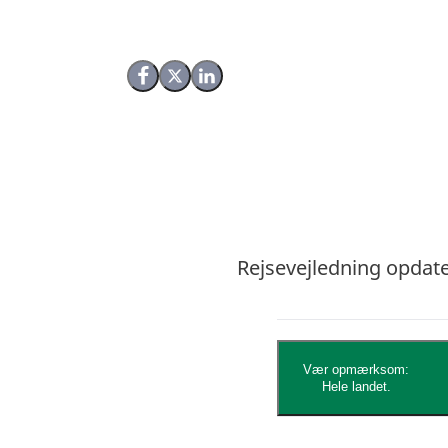
Del på Facebook
Del på X (Twitter)
Del på LinkedIn
Rejsevejledning opdater
Vær opmærksom:
Hele landet.