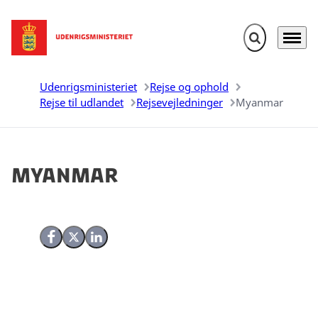
Fold søgefelt u
Menu
Gå til forsiden
Udenrigsministeriet
Rejse og ophold
Rejse til udlandet
Rejsevejledninger
Myanmar
Myanmar
Del på Facebook
Del på X (Twitter)
Del på LinkedIn