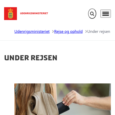
Fold søgefelt u
Menu
Gå til forsiden
Udenrigsministeriet
Rejse og ophold
Under rejsen
Under rejsen