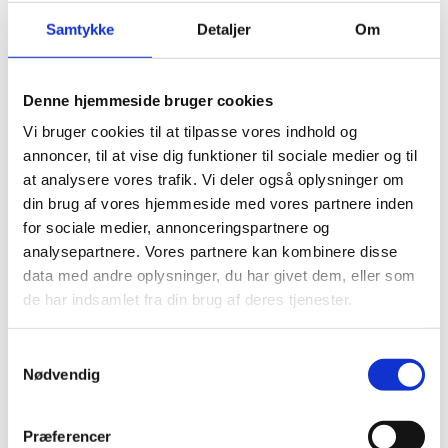
Hvis uheldet rammer, og du mister en af dine
nærmeste under dennes ophold i udlandet, kan
Samtykke
Detaljer
Om
det være en uoverskuelig situation. Læs mere om
hvilken hjælp du kan få.
Denne hjemmeside bruger cookies
Vi bruger cookies til at tilpasse vores indhold og
annoncer, til at vise dig funktioner til sociale medier og til
at analysere vores trafik. Vi deler også oplysninger om
din brug af vores hjemmeside med vores partnere inden
for sociale medier, annonceringspartnere og
analysepartnere. Vores partnere kan kombinere disse
data med andre oplysninger, du har givet dem, eller som
de har indsamlet fra din brug af deres tjenester.
Offer for kriminalitet
S
Nødvendig
a
Hvis du bliver offer for en forbrydelse i udlandet,
m
fx røveri, overfald eller voldtægt, kan du få hjælp
t
af nærmeste danske ambassade eller konsulat i
Præferencer